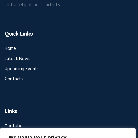
and safety of our students.
Quick Links
Home
Latest News
Upcoming Events
Contacts
LInks
Youtube
Facebook
We value your privacy